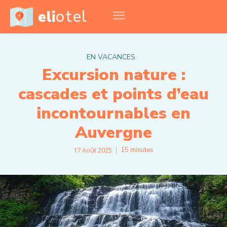
otel
eli
EN VACANCES
Excursion nature :
cascades et points d’eau
incontournables en
Auvergne
17 Août 2025
15
minutes