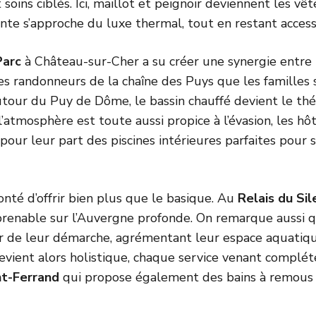
 soins ciblés. Ici, maillot et peignoir deviennent les 
nte s’approche du luxe thermal, tout en restant access
Parc
à Château-sur-Cher a su créer une synergie entre pr
les randonneurs de la chaîne des Puys que les familles 
utour du Puy de Dôme, le bassin chauffé devient le thé
 l’atmosphère est toute aussi propice à l’évasion, les 
our leur part des piscines intérieures parfaites pour 
nté d’offrir bien plus que le basique. Au
Relais du Si
mprenable sur l’Auvergne profonde. On remarque aussi q
ur de leur démarche, agrémentant leur espace aquatiq
evient alors holistique, chaque service venant compléter 
t-Ferrand
qui propose également des bains à remous et