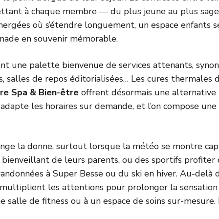
ttant à chaque membre — du plus jeune au plus sage
ergées où s’étendre longuement, un espace enfants sé
nade en souvenir mémorable.
t une palette bienvenue de services attenants, synony
 salles de repos éditorialisées… Les cures thermales d
re Spa & Bien-être
offrent désormais une alternative 
 on adapte les horaires sur demande, et l’on compose u
ange la donne, surtout lorsque la météo se montre capri
rd bienveillant de leurs parents, ou des sportifs profite
s randonnées à Super Besse ou du ski en hiver. Au-delà
multiplient les attentions pour prolonger la sensation
ne salle de fitness ou à un espace de soins sur-mesure. L