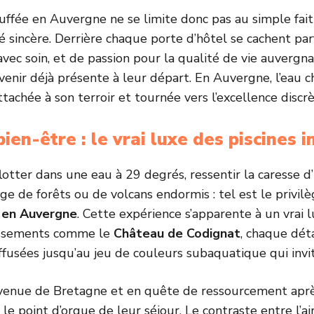
auffée en Auvergne ne se limite donc pas au simple fait 
té sincère. Derrière chaque porte d’hôtel se cachent par
vec soin, et de passion pour la qualité de vie auvergnat
evenir déjà présente à leur départ. En Auvergne, l’eau 
ttachée à son terroir et tournée vers l’excellence discrè
bien-être : le vrai luxe des piscines
otter dans une eau à 29 degrés, ressentir la caresse d
ge de forêts ou de volcans endormis : tel est le privi
e en Auvergne
. Cette expérience s’apparente à un vrai l
lissements comme le
Château de Codignat
, chaque déta
fusées jusqu’au jeu de couleurs subaquatique qui invit
venue de Bretagne et en quête de ressourcement après 
 point d’orgue de leur séjour. Le contraste entre l’air