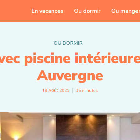
En vacances
Ou dormir
Ou mange
OU DORMIR
vec piscine intérieur
Auvergne
18 Août 2025
15
minutes