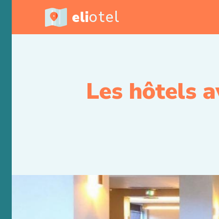
otel
eli
Les hôtels a