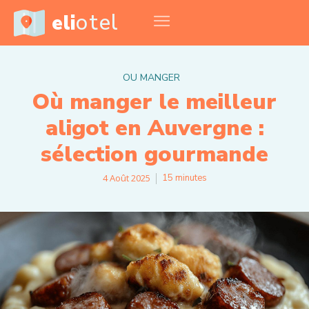
otel
eli
OU MANGER
Où manger le meilleur
aligot en Auvergne :
sélection gourmande
4 Août 2025
15
minutes