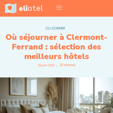
otel
eli
OU DORMIR
Où séjourner à Clermont-
Ferrand : sélection des
meilleurs hôtels
16 Juin 2025
16
minutes