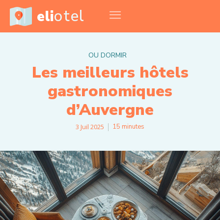
otel
eli
OU DORMIR
Les meilleurs hôtels
gastronomiques
d’Auvergne
3 Juil 2025
15
minutes